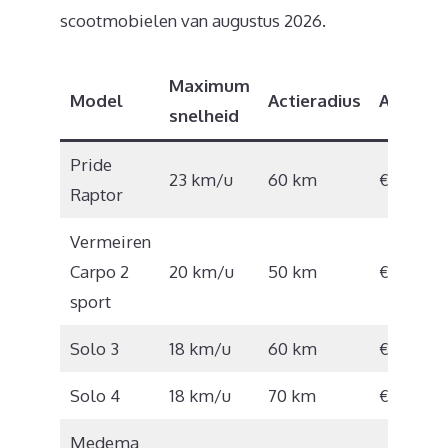
scootmobielen van augustus 2026.
Maximum
Model
Actieradius
Adviespr
snelheid
Pride
23 km/u
60 km
€3.500,0
Raptor
Vermeiren
Carpo 2
20 km/u
50 km
€5.195,0
sport
Solo 3
18 km/u
60 km
€6.299,0
Solo 4
18 km/u
70 km
€6.800,0
Medema