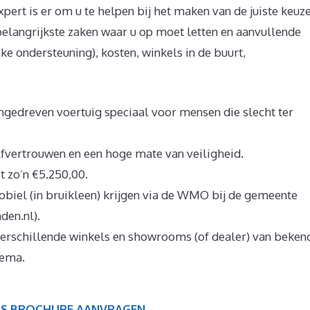
pert is er om u te helpen bij het maken van de juiste keuze
belangrijkste zaken waar u op moet letten en aanvullende
e ondersteuning), kosten, winkels in de buurt,
ngedreven voertuig speciaal voor mensen die slecht ter
fvertrouwen en een hoge mate van veiligheid.
t zo’n €5.250,00.
obiel (in bruikleen) krijgen via de WMO bij de gemeente
en.nl).
verschillende winkels en showrooms (of dealer) van beken
dema.
IS BROCHURE AANVRAGEN