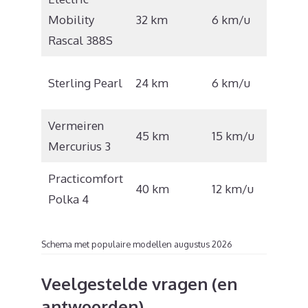
€
Mobility
32 km
6 km/u
2.427
Rascal 388S
€
Sterling Pearl
24 km
6 km/u
1.601
Vermeiren
€
45 km
15 km/u
Mercurius 3
3.490
Practicomfort
€
40 km
12 km/u
Polka 4
5.000
Schema met populaire modellen augustus 2026
Veelgestelde vragen (en
antwoorden)