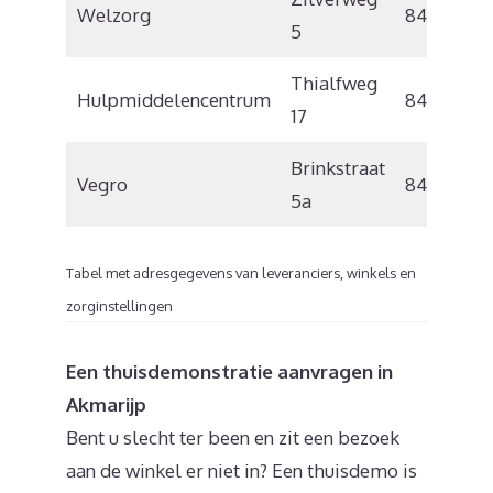
Welzorg
8445 PE
5
Thialfweg
Hulpmiddelencentrum
8441 PV
17
Brinkstraat
Vegro
8431 LC
5a
Tabel met adresgegevens van leveranciers, winkels en
zorginstellingen
Een thuisdemonstratie aanvragen in
Akmarijp
Bent u slecht ter been en zit een bezoek
aan de winkel er niet in? Een thuisdemo is