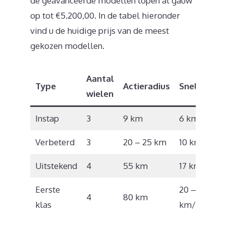
de geavanceerde modellen lopen al gauw
op tot €5.200,00. In de tabel hieronder
vind u de huidige prijs van de meest
gekozen modellen.
Aantal
Type
Actieradius
Snelheid
wielen
Instap
3
9 km
6 km/u
Verbeterd
3
20 – 25 km
10 km/u
Uitstekend
4
55 km
17 km/u
Eerste
20 – 22
4
80 km
klas
km/u