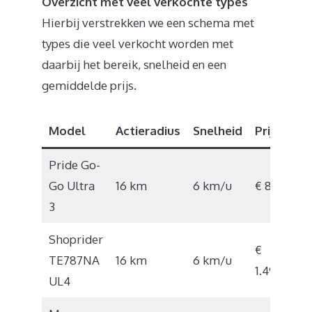
Overzicht met veel verkochte types
Hierbij verstrekken we een schema met
types die veel verkocht worden met
daarbij het bereik, snelheid en een
gemiddelde prijs.
Model
Actieradius
Snelheid
Prijs
Pride Go-
Go Ultra
16 km
6 km/u
€ 845
3
Shoprider
€
TE787NA
16 km
6 km/u
1.494
UL4