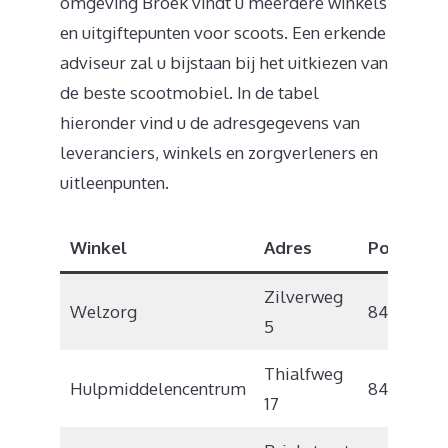
omgeving Broek vindt u meerdere winkels
en uitgiftepunten voor scoots. Een erkende
adviseur zal u bijstaan bij het uitkiezen van
de beste scootmobiel. In de tabel
hieronder vind u de adresgegevens van
leveranciers, winkels en zorgverleners en
uitleenpunten.
Winkel
Adres
Postcode
Zilverweg
Welzorg
8445 PE
5
Thialfweg
Hulpmiddelencentrum
8441 PV
17