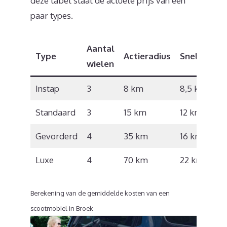
deze tabel staat de actuele prijs van een
paar types.
Aantal
Type
Actieradius
Snelheid
wielen
Instap
3
8 km
8,5 km/u
Standaard
3
15 km
12 km/u
Gevorderd
4
35 km
16 km/u
Luxe
4
70 km
22 km/u
Berekening van de gemiddelde kosten van een
scootmobiel in Broek