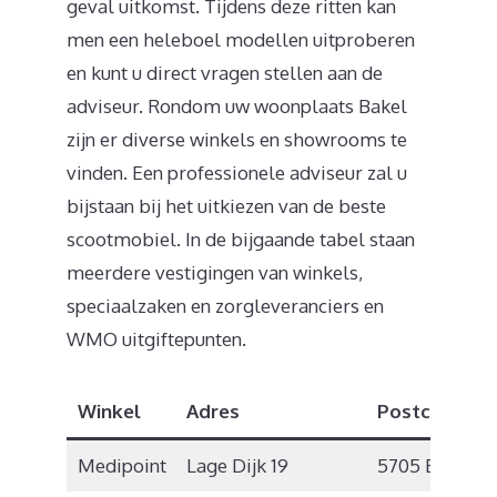
geval uitkomst. Tijdens deze ritten kan
men een heleboel modellen uitproberen
en kunt u direct vragen stellen aan de
adviseur. Rondom uw woonplaats Bakel
zijn er diverse winkels en showrooms te
vinden. Een professionele adviseur zal u
bijstaan bij het uitkiezen van de beste
scootmobiel. In de bijgaande tabel staan
meerdere vestigingen van winkels,
speciaalzaken en zorgleveranciers en
WMO uitgiftepunten.
Winkel
Adres
Postcode
P
Medipoint
Lage Dijk 19
5705 BX
H