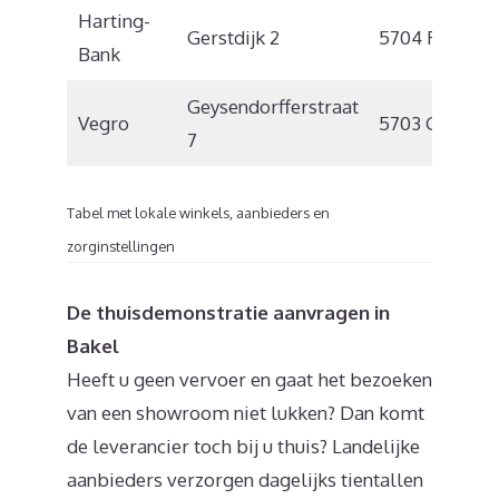
Harting-
Gerstdijk 2
5704 RG
H
Bank
Geysendorfferstraat
Vegro
5703 GA
H
7
Tabel met lokale winkels, aanbieders en
zorginstellingen
De thuisdemonstratie aanvragen in
Bakel
Heeft u geen vervoer en gaat het bezoeken
van een showroom niet lukken? Dan komt
de leverancier toch bij u thuis? Landelijke
aanbieders verzorgen dagelijks tientallen