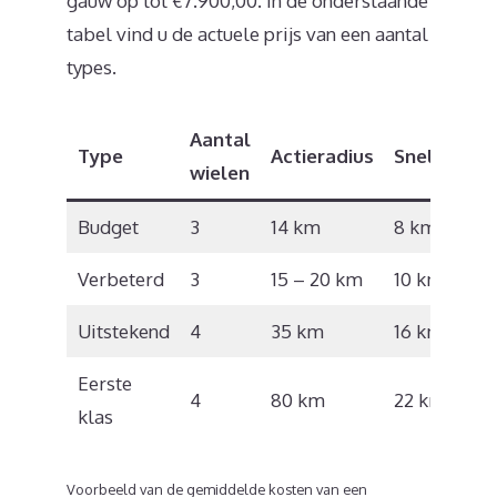
gauw op tot €7.900,00. In de onderstaande
tabel vind u de actuele prijs van een aantal
types.
Aantal
Type
Actieradius
Snelheid
wielen
Budget
3
14 km
8 km/u
Verbeterd
3
15 – 20 km
10 km/u
Uitstekend
4
35 km
16 km/u
Eerste
4
80 km
22 km/u
klas
Voorbeeld van de gemiddelde kosten van een