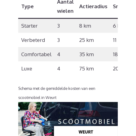
Aantal
Type
Actieradius
Snelheid
wielen
Starter
3
8 km
6 km/u
Verbeterd
3
25 km
11 km/u
Comfortabel
4
35 km
18 km/u
Luxe
4
75 km
20 km/u
Schema met de gemiddelde kosten van een
scootmobiel in Weurt