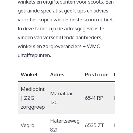
winkels en uitgiftepunten voor scoots. Een
getrainde specialist geeft tips en advies
voor het kopen van de beste scootmobiel.
In deze tabel zijn de adresgegevens te
vinden van verschillende aanbieders,
winkels en zorgleveranciers + WMO
uitgiftepunten.
Winkel
Adres
Postcode
Plaats
Medipoint
Marialaan
| ZZG
6541 RP
Nijmeg
120
zorggroep
Hatertseweg
Vegro
6535 ZT
Nijmeg
821