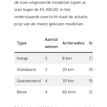
de luxe uitgevoerde modellen lopen al
snel tegen de €5.300,00. In het
onderstaande overzicht staat de actuele
prijs van de meest gekozen modellen.
Aantal
Type
Actieradius
Snelheid
wielen
Instap
3
8 km
7,5 km/u
Standaard
3
20 km
10 km/u
Geavanceerd
4
35 km
15 km/u
Beste
4
80 km+
20 km/u