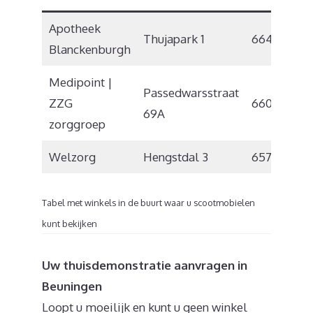
Apotheek
Thujapark 1
6642 CB
Blanckenburgh
Medipoint |
Passedwarsstraat
ZZG
6601 AR
69A
zorggroep
Welzorg
Hengstdal 3
6574 NA
Tabel met winkels in de buurt waar u scootmobielen
kunt bekijken
Uw thuisdemonstratie aanvragen in
Beuningen
Loopt u moeilijk en kunt u geen winkel