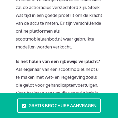
zal de actieradius verslechterd zijn. Steek
wat tijd in een goede proefrit om de kracht
van de accu te meten. Er zijn verschillende
online platformen als
scootmobielaanbod.nl waar gebruikte
modellen worden verkocht.
Is het halen van een rijbewijs verplicht?
Als eigenaar van een scootmobiel hebt u
te maken met wet- en regelgeving zoals
die geldt voor gehandicaptenvoertuigen.
Voor het besturen van dit voertuig heb je
dus geen rijbewijs of bromfietscertificaat
GRATIS BROCHURE AANVRAGEN
nodig. Er bestaan wel opties voor een
lokale rijvaardigheidscursus of theorie-