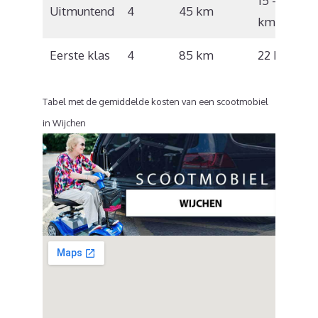
15 – 17
Uitmuntend
4
45 km
km/u
Eerste klas
4
85 km
22 km/u
Tabel met de gemiddelde kosten van een scootmobiel
in Wijchen