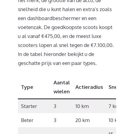
het merk, de grootte van de accu, de
snelheid die u kunt halen en extra’s zoals
een dashboardbeschermer en een
voetenzak. De goedkoopste scoots koopt
u al vanaf €475,00, en de meest luxe
scooters lopen al snel tegen de €7.100,00.
In de tabel hieronder bekijkt u de
geschatte prijs van een paar types.
Aantal
Type
Actieradius
Snelheid
wielen
Starter
3
10 km
7 km/u
Beter
3
20 km
10 km/u