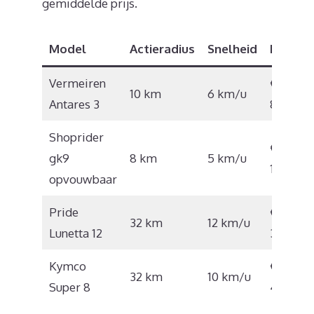
gemiddelde prijs.
Model
Actieradius
Snelheid
Prijs
Vermeiren
€
10 km
6 km/u
Antares 3
842
Shoprider
€
gk9
8 km
5 km/u
1.686
opvouwbaar
Pride
€
32 km
12 km/u
Lunetta 12
3.200
Kymco
€
32 km
10 km/u
Super 8
4.303