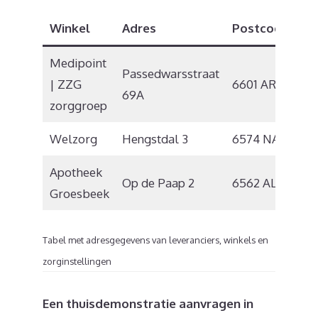
Winkel
Adres
Postcode
Pl
Medipoint
Passedwarsstraat
| ZZG
6601 AR
Wi
69A
zorggroep
Welzorg
Hengstdal 3
6574 NA
Ni
Apotheek
Op de Paap 2
6562 AL
Gr
Groesbeek
Tabel met adresgegevens van leveranciers, winkels en
zorginstellingen
Een thuisdemonstratie aanvragen in