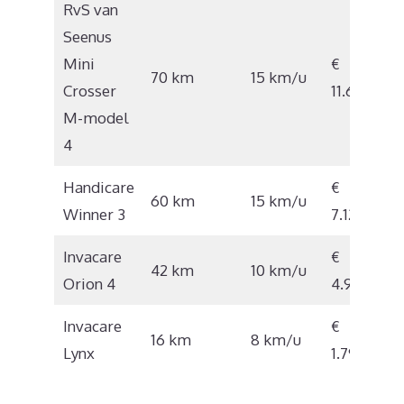
RvS van
Seenus
Mini
€
70 km
15 km/u
Crosser
11.628
M-model
4
Handicare
€
60 km
15 km/u
Winner 3
7.121
Invacare
€
42 km
10 km/u
Orion 4
4.910
Invacare
€
16 km
8 km/u
Lynx
1.797