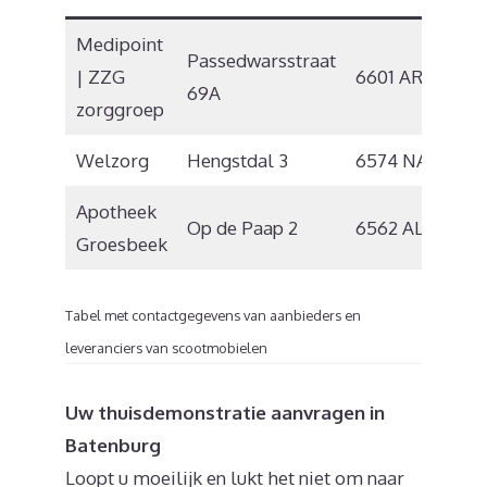
Medipoint
Passedwarsstraat
| ZZG
6601 AR
Wi
69A
zorggroep
Welzorg
Hengstdal 3
6574 NA
Ni
Apotheek
Op de Paap 2
6562 AL
Gr
Groesbeek
Tabel met contactgegevens van aanbieders en
leveranciers van scootmobielen
Uw thuisdemonstratie aanvragen in
Batenburg
Loopt u moeilijk en lukt het niet om naar