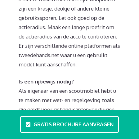
zijn een krasje, deukje of andere kleine
gebruikssporen. Let ook goed op de
actieradius. Maak een lange proefrit om
de actieradius van de accu te controleren.
Er zijn verschillende online platformen als
tweedehands.net waar u een gebruikt
model kunt aanschaffen.
Is een rijbewijs nodig?
Als eigenaar van een scootmobiel hebt u
te maken met wet- en regelgeving zoals
die geldt voor gehandicaptenvoertuigen.
Voor het besturen van dit voertuig heb je
GRATIS BROCHURE AANVRAGEN
dus geen rijbewijs of bromfietscertificaat
nodig. U kunt wel investeren in theorieles