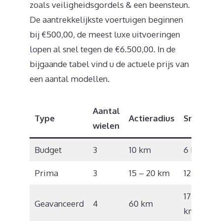
zoals veiligheidsgordels & een beensteun.
De aantrekkelijkste voertuigen beginnen
bij €500,00, de meest luxe uitvoeringen
lopen al snel tegen de €6.500,00. In de
bijgaande tabel vind u de actuele prijs van
een aantal modellen.
Aantal
Type
Actieradius
Snelheid
wielen
Budget
3
10 km
6 km/u
Prima
3
15 – 20 km
12 km/u
17 – 18
Geavanceerd
4
60 km
km/u