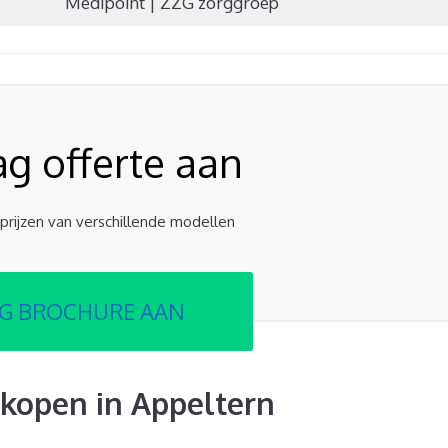
Medipoint | ZZG zorggroep
ag offerte aan
e prijzen van verschillende modellen
G BROCHURE AAN
kopen in Appeltern