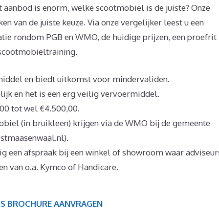
et aanbod is enorm, welke scootmobiel is de juiste? Onze
en van de juiste keuze. Via onze vergelijker leest u een
atie rondom PGB en WMO, de huidige prijzen, een proefrit
scootmobieltraining.
iddel en biedt uitkomst voor mindervaliden.
ijk en het is een erg veilig vervoermiddel.
00 tot wel €4.500,00.
obiel (in bruikleen) krijgen via de WMO bij de gemeente
stmaasenwaal.nl).
dig een afspraak bij een winkel of showroom waar adviseur
en van o.a. Kymco of Handicare.
IS BROCHURE AANVRAGEN