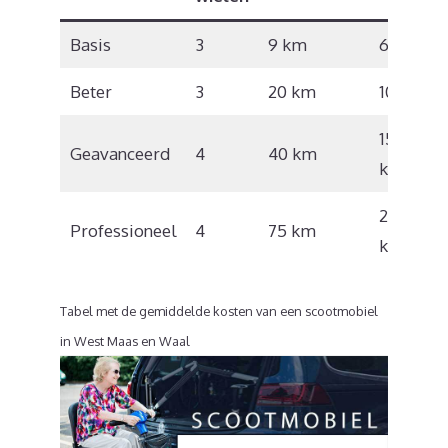
Basis
3
9 km
6,5 km/
Beter
3
20 km
10 km/u
15 – 17
Geavanceerd
4
40 km
km/u
20 – 22
Professioneel
4
75 km
km/u
Tabel met de gemiddelde kosten van een scootmobiel
in West Maas en Waal