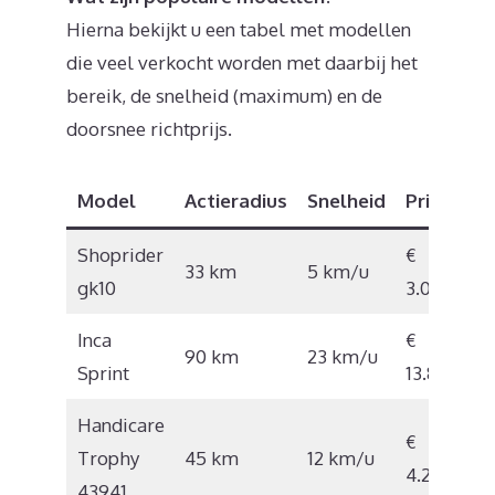
Hierna bekijkt u een tabel met modellen
die veel verkocht worden met daarbij het
bereik, de snelheid (maximum) en de
doorsnee richtprijs.
Model
Actieradius
Snelheid
Prijs
Shoprider
€
33 km
5 km/u
gk10
3.027
Inca
€
90 km
23 km/u
Sprint
13.817
Handicare
€
Trophy
45 km
12 km/u
4.295
43941