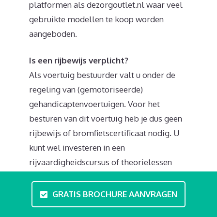
platformen als dezorgoutlet.nl waar veel
gebruikte modellen te koop worden
aangeboden.
Is een rijbewijs verplicht?
Als voertuig bestuurder valt u onder de
regeling van (gemotoriseerde)
gehandicaptenvoertuigen. Voor het
besturen van dit voertuig heb je dus geen
rijbewijs of bromfietscertificaat nodig. U
kunt wel investeren in een
rijvaardigheidscursus of theorielessen
volgen. Tijdens deze scootmobieltraining
in Bavel behandeld u zaken zoals regels in
GRATIS BROCHURE AANVRAGEN
het verkeer en kunt u uw rijvaardigheid