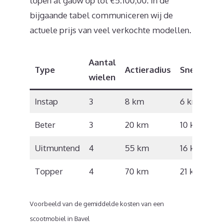
lopen al gauw op tot €5.100,00. In de
bijgaande tabel communiceren wij de
actuele prijs van veel verkochte modellen.
Aantal
Type
Actieradius
Snelheid
wielen
Instap
3
8 km
6 km/u
Beter
3
20 km
10 km/u
Uitmuntend
4
55 km
16 km/u
Topper
4
70 km
21 km/u
Voorbeeld van de gemiddelde kosten van een
scootmobiel in Bavel