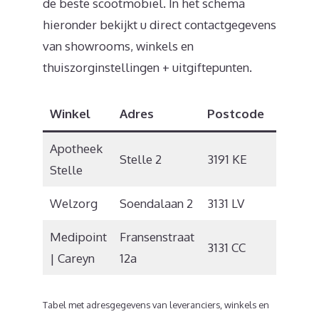
de beste scootmobiel. In het schema
hieronder bekijkt u direct contactgegevens
van showrooms, winkels en
thuiszorginstellingen + uitgiftepunten.
Winkel
Adres
Postcode
Plaats
Apotheek
Stelle 2
3191 KE
Hoogvl
Stelle
Welzorg
Soendalaan 2
3131 LV
Vlaardi
Medipoint
Fransenstraat
3131 CC
Vlaardi
| Careyn
12a
Tabel met adresgegevens van leveranciers, winkels en