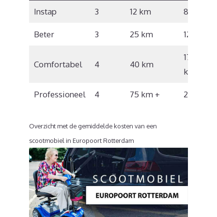
Instap
3
12 km
8 km/u
Beter
3
25 km
12 km/u
17 – 18
Comfortabel
4
40 km
km/u
Professioneel
4
75 km +
20 km/u
Overzicht met de gemiddelde kosten van een
scootmobiel in Europoort Rotterdam