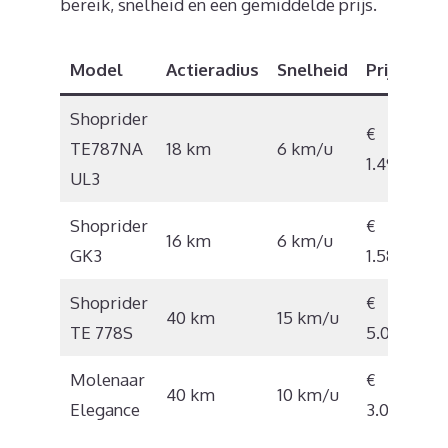
bereik, snelheid en een gemiddelde prijs.
Model
Actieradius
Snelheid
Prijs
Shoprider
€
TE787NA
18 km
6 km/u
1.496
UL3
Shoprider
€
16 km
6 km/u
GK3
1.584
Shoprider
€
40 km
15 km/u
TE 778S
5.010
Molenaar
€
40 km
10 km/u
Elegance
3.090