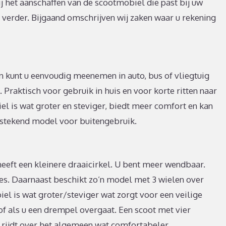
 het aanschaffen van de scootmobiel die past bij uw
t verder. Bijgaand omschrijven wij zaken waar u rekening
kunt u eenvoudig meenemen in auto, bus of vliegtuig
. Praktisch voor gebruik in huis en voor korte ritten naar
l is wat groter en steviger, biedt meer comfort en kan
itstekend model voor buitengebruik.
heeft een kleinere draaicirkel. U bent meer wendbaar.
tes. Daarnaast beschikt zo’n model met 3 wielen over
l is wat groter/steviger wat zorgt voor een veilige
 of als u een drempel overgaat. Een scoot met vier
 rijdt over het algemeen wat comfortabeler.