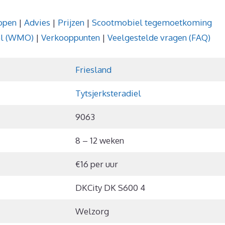
open
|
Advies
|
Prijzen
|
Scootmobiel tegemoetkoming
iel (WMO)
|
Verkooppunten
|
Veelgestelde vragen (FAQ)
Friesland
Tytsjerksteradiel
9063
8 – 12 weken
€16 per uur
DKCity DK S600 4
Welzorg