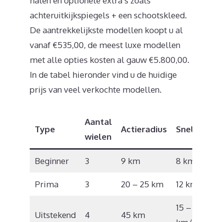
halen en optionele extra’s zoals
achteruitkijkspiegels + een schootskleed.
De aantrekkelijkste modellen koopt u al
vanaf €535,00, de meest luxe modellen
met alle opties kosten al gauw €5.800,00.
In de tabel hieronder vind u de huidige
prijs van veel verkochte modellen.
Aantal
Type
Actieradius
Snelheid
wielen
Beginner
3
9 km
8 km/u
Prima
3
20 – 25 km
12 km/u
15 – 17
Uitstekend
4
45 km