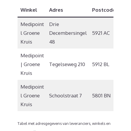
Winkel
Adres
Postcode
Pla
Medipoint
Drie
l Groene
Decembersingel
5921 AC
Bler
Kruis
48
Medipoint
| Groene
Tegelseweg 210
5912 BL
Venl
Kruis
Medipoint
l Groene
Schoolstraat 7
5801 BN
Venr
Kruis
Tabel met adresgegevens van leveranciers, winkels en