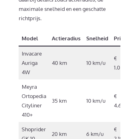
maximale snelheid en een geschatte
richtprijs.
Model
Actieradius
Snelheid
Prijs
Invacare
€
Auriga
40 km
10 km/u
1.053
4W
Meyra
Ortopedia
€
35 km
10 km/u
Cityliner
4.675
410+
Shoprider
€
20 km
6 km/u
GK 10
2.195