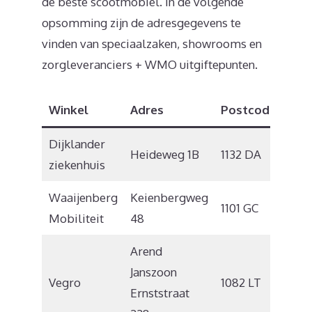
de beste scootmobiel. In de volgende
opsomming zijn de adresgegevens te
vinden van speciaalzaken, showrooms en
zorgleveranciers + WMO uitgiftepunten.
Winkel
Adres
Postcode
Pla
Dijklander
Heideweg 1B
1132 DA
Vol
ziekenhuis
Waaijenberg
Keienbergweg
Ams
1101 GC
Mobiliteit
48
Zui
Arend
Janszoon
Vegro
1082 LT
Ams
Ernststraat