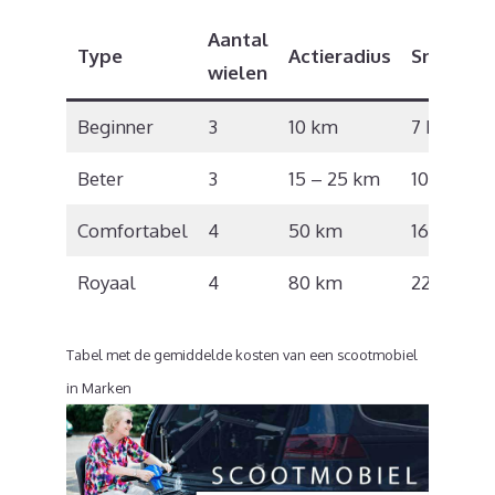
Aantal
Type
Actieradius
Snelheid
wielen
Beginner
3
10 km
7 km/u
Beter
3
15 – 25 km
10 km/u
Comfortabel
4
50 km
16 km/u
Royaal
4
80 km
22 km/u
Tabel met de gemiddelde kosten van een scootmobiel
in Marken