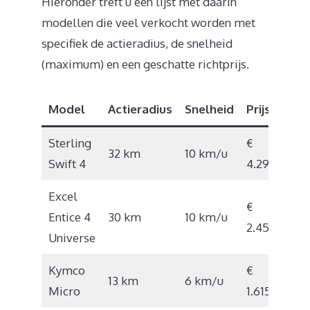
Hieronder treft u een lijst met daarin
modellen die veel verkocht worden met
specifiek de actieradius, de snelheid
(maximum) en een geschatte richtprijs.
Model
Actieradius
Snelheid
Prijs
Sterling
€
32 km
10 km/u
Swift 4
4.297
Excel
€
Entice 4
30 km
10 km/u
2.452
Universe
Kymco
€
13 km
6 km/u
Micro
1.615