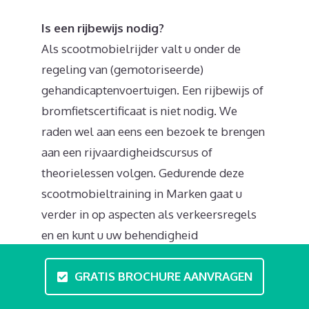
Is een rijbewijs nodig?
Als scootmobielrijder valt u onder de
regeling van (gemotoriseerde)
gehandicaptenvoertuigen. Een rijbewijs of
bromfietscertificaat is niet nodig. We
raden wel aan eens een bezoek te brengen
aan een rijvaardigheidscursus of
theorielessen volgen. Gedurende deze
scootmobieltraining in Marken gaat u
verder in op aspecten als verkeersregels
en en kunt u uw behendigheid
ontwikkelen. Het uitgangspunt van de
GRATIS BROCHURE AANVRAGEN
regels in het verkeer zijn: de scoot mag
zich begeven op het stoep, voetpad,