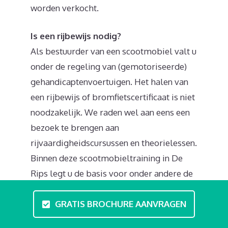
worden verkocht.
Is een rijbewijs nodig?
Als bestuurder van een scootmobiel valt u
onder de regeling van (gemotoriseerde)
gehandicaptenvoertuigen. Het halen van
een rijbewijs of bromfietscertificaat is niet
noodzakelijk. We raden wel aan eens een
bezoek te brengen aan
rijvaardigheidscursussen en theorielessen.
Binnen deze scootmobieltraining in De
Rips legt u de basis voor onder andere de
regels op de weg en praktische tips om
GRATIS BROCHURE AANVRAGEN
veilig te rijden. De verkeersregels zijn niet
ingewikkeld: het voertuig mag deelnemen