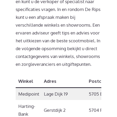
en kunt u de verkoper of specialist naar
specificaties vragen. In en rondom De Rips
kunt u een afspraak maken bij
verschillende winkels en showrooms. Een
ervaren adviseur geeft tips en advies voor
het uitkiezen van de beste scootmobiel. In
de volgende opsomming bekijkt u direct
contactgegevens van winkels, showrooms
en zorgleveranciers en uitgiftepunten.
Winkel
Adres
Postcode
P
Medipoint
Lage Dijk 19
5705 BX
H
Harting-
Gerstdijk 2
5704 RG
H
Bank