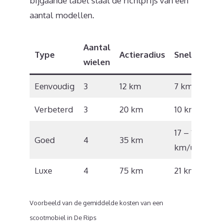
bijgaande tabel staat de richtprijs van een
aantal modellen.
Aantal
Type
Actieradius
Snelheid
wielen
Eenvoudig
3
12 km
7 km/u
Verbeterd
3
20 km
10 km/u
17 – 18
Goed
4
35 km
km/u
Luxe
4
75 km
21 km/u
Voorbeeld van de gemiddelde kosten van een
scootmobiel in De Rips