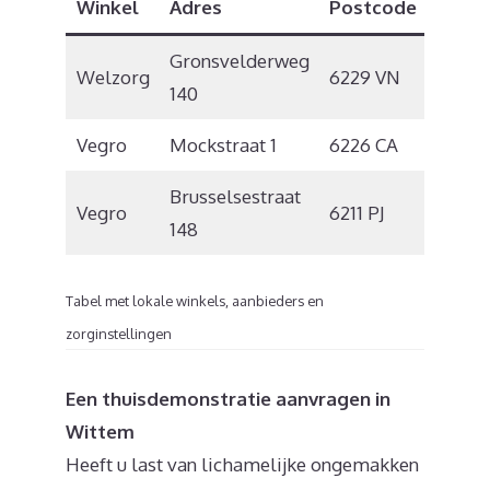
Winkel
Adres
Postcode
Plaat
Gronsvelderweg
Welzorg
6229 VN
Maast
140
Vegro
Mockstraat 1
6226 CA
Maast
Brusselsestraat
Vegro
6211 PJ
Maast
148
Tabel met lokale winkels, aanbieders en
zorginstellingen
Een thuisdemonstratie aanvragen in
Wittem
Heeft u last van lichamelijke ongemakken