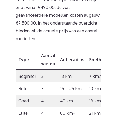
er al vanaf €490,00, de wat
geavanceerdere modellen kosten al gauw
€7.500,00. In het onderstaande overzicht
bieden wij de actuele prijs van een aantal
modellen.
Aantal
Type
Actieradius
Snelheid
Ri
wielen
Beginner
3
13 km
7 km/u
€
Beter
3
15 – 25 km
10 km/u
€
Goed
4
40 km
18 km/u
€
Elite
4
80 km+
21 km/u
€9