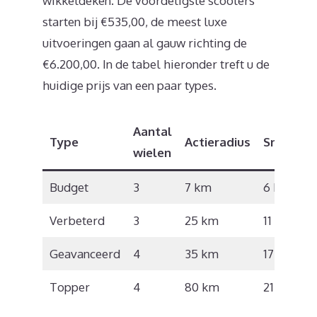
wikkeldeken. De voordeligste scooters
starten bij €535,00, de meest luxe
uitvoeringen gaan al gauw richting de
€6.200,00. In de tabel hieronder treft u de
huidige prijs van een paar types.
Aantal
Type
Actieradius
Snelheid
wielen
Budget
3
7 km
6 km/u
Verbeterd
3
25 km
11 km/u
Geavanceerd
4
35 km
17 km/u
Topper
4
80 km
21 km/u