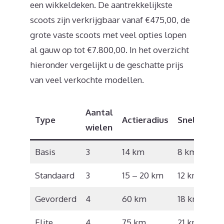
een wikkeldeken. De aantrekkelijkste
scoots zijn verkrijgbaar vanaf €475,00, de
grote vaste scoots met veel opties lopen
al gauw op tot €7.800,00. In het overzicht
hieronder vergelijkt u de geschatte prijs
van veel verkochte modellen.
Aantal
Type
Actieradius
Snelheid
wielen
Basis
3
14 km
8 km/u
Standaard
3
15 – 20 km
12 km/u
Gevorderd
4
60 km
18 km/u
Elite
4
75 km
21 km/u