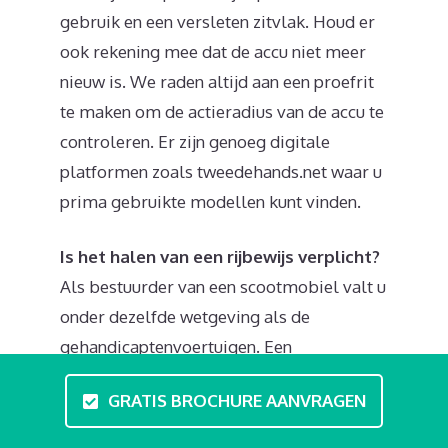
gebruik en een versleten zitvlak. Houd er
ook rekening mee dat de accu niet meer
nieuw is. We raden altijd aan een proefrit
te maken om de actieradius van de accu te
controleren. Er zijn genoeg digitale
platformen zoals tweedehands.net waar u
prima gebruikte modellen kunt vinden.
Is het halen van een rijbewijs verplicht?
Als bestuurder van een scootmobiel valt u
onder dezelfde wetgeving als de
gehandicaptenvoertuigen. Een
bromfietscertificaat of rijbewijs is dus niet
GRATIS BROCHURE AANVRAGEN
nodig. Informeer zeker eens naar de
mogelijkheden voor een