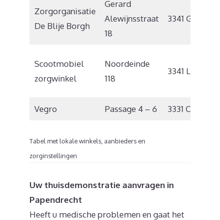
Gerard
Zorgorganisatie
H
Alewijnsstraat
3341 GD
De Blije Borgh
18
H
Scootmobiel
Noordeinde
3341 LW
I
zorgwinkel
118
Vegro
Passage 4 – 6
3331 CM
Z
Tabel met lokale winkels, aanbieders en
zorginstellingen
Uw thuisdemonstratie aanvragen in
Papendrecht
Heeft u medische problemen en gaat het