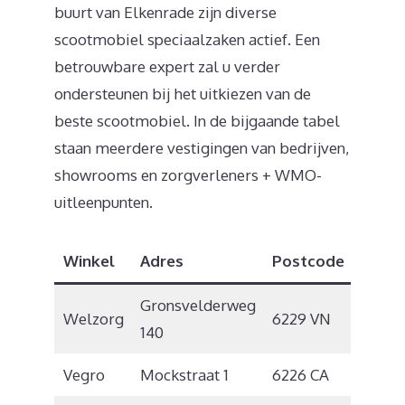
buurt van Elkenrade zijn diverse
scootmobiel speciaalzaken actief. Een
betrouwbare expert zal u verder
ondersteunen bij het uitkiezen van de
beste scootmobiel. In de bijgaande tabel
staan meerdere vestigingen van bedrijven,
showrooms en zorgverleners + WMO-
uitleenpunten.
Winkel
Adres
Postcode
Plaat
Gronsvelderweg
Welzorg
6229 VN
Maast
140
Vegro
Mockstraat 1
6226 CA
Maast