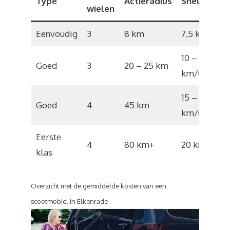
Type
Actieradius
Snelheid
wielen
Eenvoudig
3
8 km
7,5 km/u
10 – 12
Goed
3
20 – 25 km
km/u
15 – 17
Goed
4
45 km
km/u
Eerste
4
80 km+
20 km/u
klas
Overzicht met de gemiddelde kosten van een
scootmobiel in Elkenrade