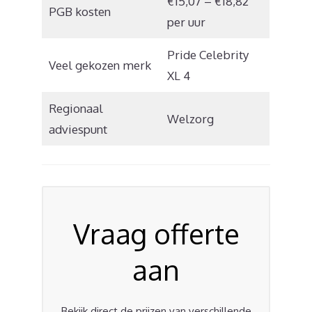
€15,07 – €18,82
PGB kosten
per uur
Pride Celebrity
Veel gekozen merk
XL 4
Regionaal
Welzorg
adviespunt
Vraag offerte
aan
Bekijk direct de prijzen van verschillende