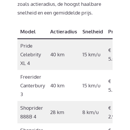
zoals actieradius, de hoogst haalbare
snelheid en een gemiddelde prijs.
Model
Actieradius
Snelheid
Prijs
Pride
€
Celebrity
40 km
15 km/u
5.000
XL 4
Freerider
€
Canterbury
40 km
15 km/u
5.295
3
Shoprider
€
28 km
8 km/u
888B 4
2.997