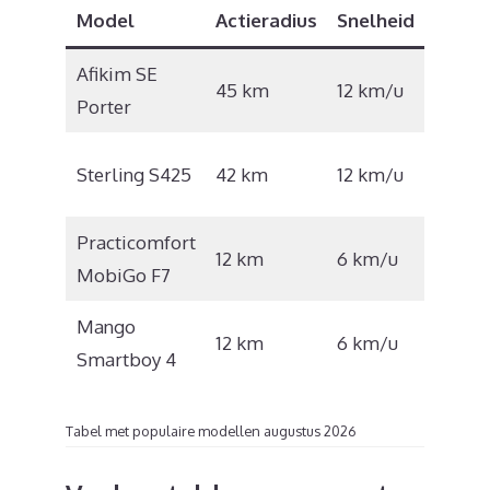
Model
Actieradius
Snelheid
Prijs
Afikim SE
€
45 km
12 km/u
Porter
7.523
€
Sterling S425
42 km
12 km/u
2.495
Practicomfort
€
12 km
6 km/u
MobiGo F7
1.040
Mango
12 km
6 km/u
€ 795
Smartboy 4
Tabel met populaire modellen augustus 2026