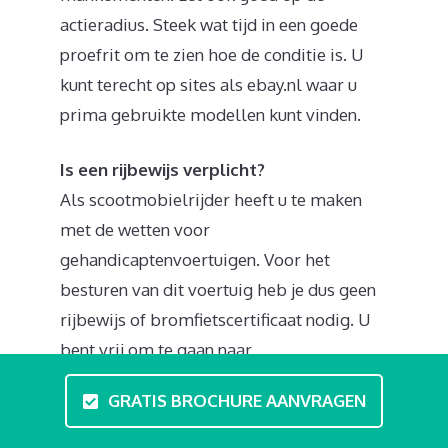
actieradius. Steek wat tijd in een goede
proefrit om te zien hoe de conditie is. U
kunt terecht op sites als ebay.nl waar u
prima gebruikte modellen kunt vinden.
Is een rijbewijs verplicht?
Als scootmobielrijder heeft u te maken
met de wetten voor
gehandicaptenvoertuigen. Voor het
besturen van dit voertuig heb je dus geen
rijbewijs of bromfietscertificaat nodig. U
bent vrij om te gaan naar
rijvaardigheidscursussen en theorielessen.
GRATIS BROCHURE AANVRAGEN
In professionele scootmobieltrainingen in
Alblasserdam legt u de basis voor onder