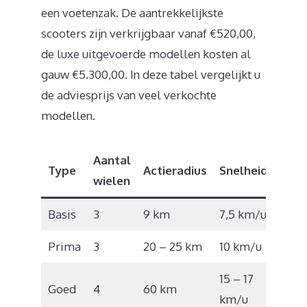
een voetenzak. De aantrekkelijkste
scooters zijn verkrijgbaar vanaf €520,00,
de luxe uitgevoerde modellen kosten al
gauw €5.300,00. In deze tabel vergelijkt u
de adviesprijs van veel verkochte
modellen.
Aantal
Type
Actieradius
Snelheid
Richt
wielen
Basis
3
9 km
7,5 km/u
€50
Prima
3
20 – 25 km
10 km/u
€140
15 – 17
Goed
4
60 km
€250
km/u