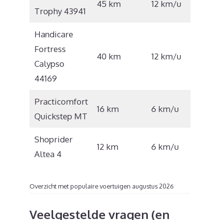
45 km
12 km/u
Trophy 43941
4.295
Handicare
Fortress
€
40 km
12 km/u
Calypso
4.921
44169
Practicomfort
€
16 km
6 km/u
Quickstep MT
1.070
Shoprider
12 km
6 km/u
€ 745
Altea 4
Overzicht met populaire voertuigen augustus 2026
Veelgestelde vragen (en