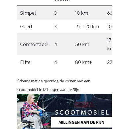
Simpel
3
10 km
6,5 km/u
Goed
3
15 – 20 km
10 km/u
17 – 18
Comfortabel
4
50 km
km/u
Elite
4
80 km+
22 km/u
Schema met de gemiddelde kosten van een
scootmobiel in Millingen aan de Rijn