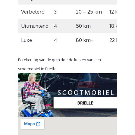
Verbeterd
3
20 – 25 km
12 km/u
Uitmuntend
4
50 km
18 km/u
Luxe
4
80 km+
22 km/u
Berekening van de gemiddelde kosten van een
scootmobiel in Brielle