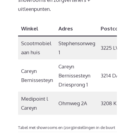
uitleenpunten.
Winkel
Adres
Postcode
P
Scootmobiel
Stephensonweg
3225 LW
He
aan huis
1
Careyn
Careyn
Bernissesteyn
3214 DA
Z
Bernissesteyn
Driesprong 1
Medipoint l
Ohmweg 2A
3208 KE
Sp
Careyn
Tabel met showrooms en (zorg)instellingen in de buurt