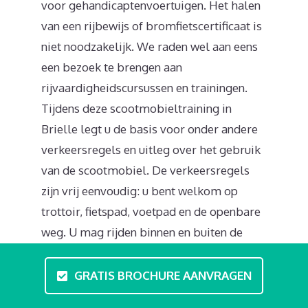
voor gehandicaptenvoertuigen. Het halen
van een rijbewijs of bromfietscertificaat is
niet noodzakelijk. We raden wel aan eens
een bezoek te brengen aan
rijvaardigheidscursussen en trainingen.
Tijdens deze scootmobieltraining in
Brielle legt u de basis voor onder andere
verkeersregels en uitleg over het gebruik
van de scootmobiel. De verkeersregels
zijn vrij eenvoudig: u bent welkom op
trottoir, fietspad, voetpad en de openbare
weg. U mag rijden binnen en buiten de
bebouwde kom. Houd rechts aan en geef
altijd duidelijk richting aan. Het is
GRATIS BROCHURE AANVRAGEN
verboden om te rijden op de autoweg of