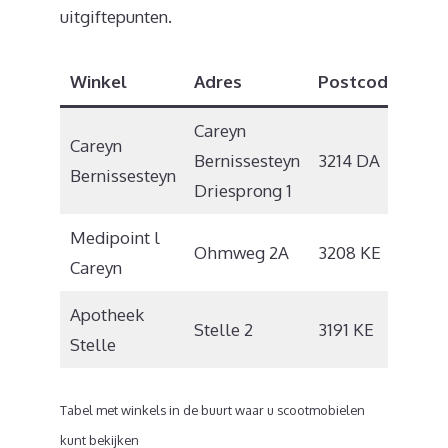
uitgiftepunten.
Winkel
Adres
Postcode
Pla
Careyn
Careyn
Bernissesteyn
3214 DA
Zui
Bernissesteyn
Driesprong 1
Medipoint l
Ohmweg 2A
3208 KE
Spij
Careyn
Apotheek
Stelle 2
3191 KE
Hoo
Stelle
Tabel met winkels in de buurt waar u scootmobielen
kunt bekijken