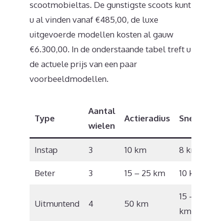
scootmobieltas. De gunstigste scoots kunt
u al vinden vanaf €485,00, de luxe
uitgevoerde modellen kosten al gauw
€6.300,00. In de onderstaande tabel treft u
de actuele prijs van een paar
voorbeeldmodellen.
Aantal
Type
Actieradius
Snelheid
wielen
Instap
3
10 km
8 km/u
Beter
3
15 – 25 km
10 km/u
15 – 17
Uitmuntend
4
50 km
km/u