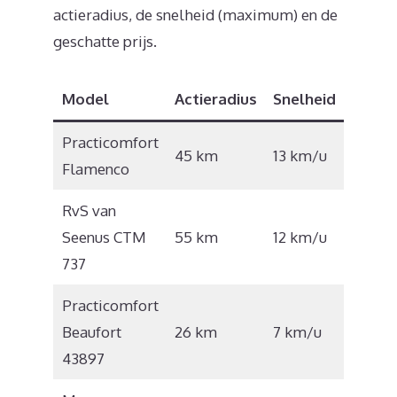
actieradius, de snelheid (maximum) en de
geschatte prijs.
Model
Actieradius
Snelheid
Prijs
Practicomfort
€
45 km
13 km/u
Flamenco
6.000
RvS van
€
Seenus CTM
55 km
12 km/u
6.100
737
Practicomfort
€
Beaufort
26 km
7 km/u
1.120
43897