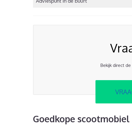
Adviespunt in de buurt
Vra
Bekijk direct d
VRAA
Goedkope scootmobiel 