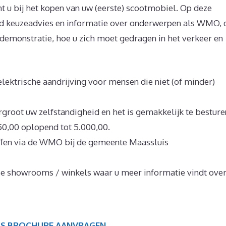
t u bij het kopen van uw (eerste) scootmobiel. Op deze
eid keuzeadvies en informatie over onderwerpen als WMO, 
sdemonstratie, hoe u zich moet gedragen in het verkeer en
lektrische aandrijving voor mensen die niet (of minder)
root uw zelfstandigheid en het is gemakkelijk te besture
50,00 oplopend tot 5.000,00.
ffen via de WMO bij de gemeente Maassluis
rse showrooms / winkels waar u meer informatie vindt ove
IS BROCHURE AANVRAGEN