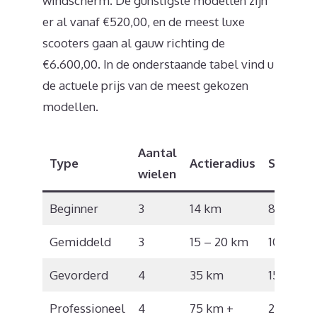
windscherm. De gunstigste modellen zijn
er al vanaf €520,00, en de meest luxe
scooters gaan al gauw richting de
€6.600,00. In de onderstaande tabel vind u
de actuele prijs van de meest gekozen
modellen.
Aantal
Type
Actieradius
Snelhei
wielen
Beginner
3
14 km
8,5 km/
Gemiddeld
3
15 – 20 km
10 km/u
Gevorderd
4
35 km
15 km/u
Professioneel
4
75 km +
21 km/u