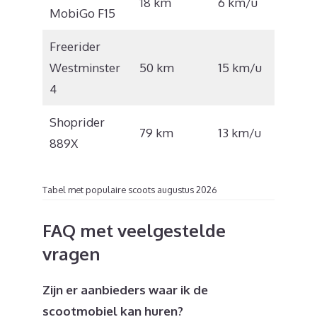
18 km
6 km/u
MobiGo F15
1.100
Freerider
€
Westminster
50 km
15 km/u
5.922
4
Shoprider
€
79 km
13 km/u
889X
4.460
Tabel met populaire scoots augustus 2026
FAQ met veelgestelde
vragen
Zijn er aanbieders waar ik de
scootmobiel kan huren?