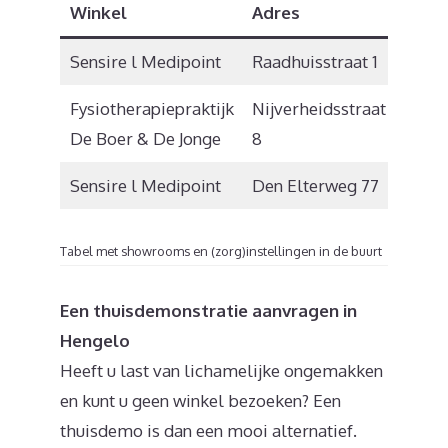
Winkel
Adres
Post
Sensire l Medipoint
Raadhuisstraat 1
7251 
Fysiotherapiepraktijk
Nijverheidsstraat
7213 
De Boer & De Jonge
8
Sensire l Medipoint
Den Elterweg 77
7207 
Tabel met showrooms en (zorg)instellingen in de buurt
Een thuisdemonstratie aanvragen in
Hengelo
Heeft u last van lichamelijke ongemakken
en kunt u geen winkel bezoeken? Een
thuisdemo is dan een mooi alternatief.