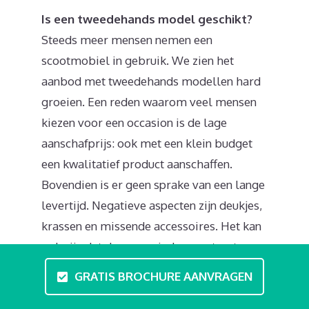
Is een tweedehands model geschikt?
Steeds meer mensen nemen een
scootmobiel in gebruik. We zien het
aanbod met tweedehands modellen hard
groeien. Een reden waarom veel mensen
kiezen voor een occasion is de lage
aanschafprijs: ook met een klein budget
een kwalitatief product aanschaffen.
Bovendien is er geen sprake van een lange
levertijd. Negatieve aspecten zijn deukjes,
krassen en missende accessoires. Het kan
ook zijn dat de accu minder presteert.
Steek wat tijd in een goede proefrit om de
GRATIS BROCHURE AANVRAGEN
actieradius van het voertuig te
inspecteren. Er zijn verschillende online