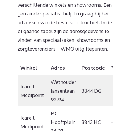
verschillende winkels en showrooms. Een
getrainde specialist helpt u graag bij het
uitzoeken van de beste scootmobiel. In de
bijgaande tabel zijn de adresgegevens te
vinden van speciaalzaken, showrooms en
zorgleveranciers + WMO uitgiftepunten.
Winkel
Adres
Postcode
Plaats
Wethouder
Icare l
Jansenlaan
3844 DG
Harderwi
Medipoint
92-94
P.C.
Icare l
Hooftplein
3842 HC
Harderwi
Medipoint
36-37