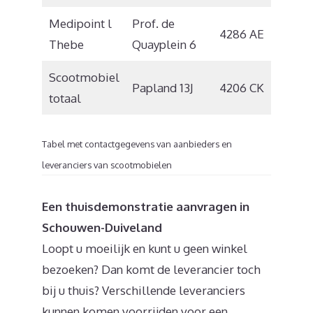
Medipoint l
Prof. de
4286 AE
Alm
Thebe
Quayplein 6
Scootmobiel
Papland 13J
4206 CK
Gor
totaal
Tabel met contactgegevens van aanbieders en
leveranciers van scootmobielen
Een thuisdemonstratie aanvragen in
Schouwen-Duiveland
Loopt u moeilijk en kunt u geen winkel
bezoeken? Dan komt de leverancier toch
bij u thuis? Verschillende leveranciers
kunnen komen voorrijden voor een