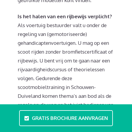
gebruikte modellen kunt vinden.
Is het halen van een rijbewijs verplicht?
Als voertuig bestuurder valt u onder de
regeling van (gemotoriseerde)
gehandicaptenvoertuigen. U mag op een
scoot rijden zonder bromfietscertificaat of
rijbewijs. U bent vrij om te gaan naar een
rijvaardigheidscursus of theorielessen
volgen. Gedurende deze
scootmobieltraining in Schouwen-
Duiveland komen thema’s aan bod als de
regels op de weg en het juist bedienen van
de scoot. In de basis zijn de verkeersregels
GRATIS BROCHURE AANVRAGEN
eenvoudig: als bestuurder mag u rijden op
het voetpad, fietspad en de rijbaan. Zowel