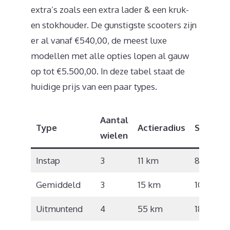
extra’s zoals een extra lader & een kruk-
en stokhouder. De gunstigste scooters zijn
er al vanaf €540,00, de meest luxe
modellen met alle opties lopen al gauw
op tot €5.500,00. In deze tabel staat de
huidige prijs van een paar types.
Aantal
Type
Actieradius
Snelhei
wielen
Instap
3
11 km
8 km/u
Gemiddeld
3
15 km
10 km/u
Uitmuntend
4
55 km
18 km/u