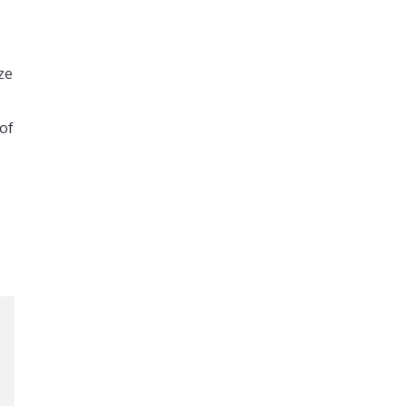
ze
of