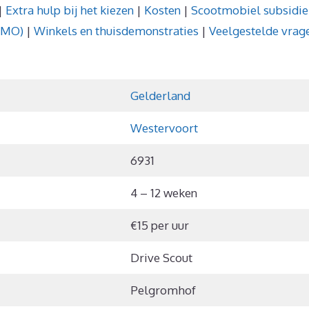
|
Extra hulp bij het kiezen
|
Kosten
|
Scootmobiel subsidie
WMO)
|
Winkels en thuisdemonstraties
|
Veelgestelde vrag
Gelderland
Westervoort
6931
4 – 12 weken
€15 per uur
Drive Scout
Pelgromhof