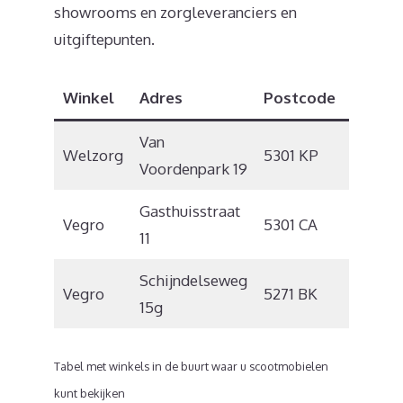
showrooms en zorgleveranciers en
uitgiftepunten.
Winkel
Adres
Postcode
Plaats
Van
Welzorg
5301 KP
Zaltb
Voordenpark 19
Gasthuisstraat
Vegro
5301 CA
Zaltb
11
Schijndelseweg
Sint-
Vegro
5271 BK
15g
Michiel
Tabel met winkels in de buurt waar u scootmobielen
kunt bekijken