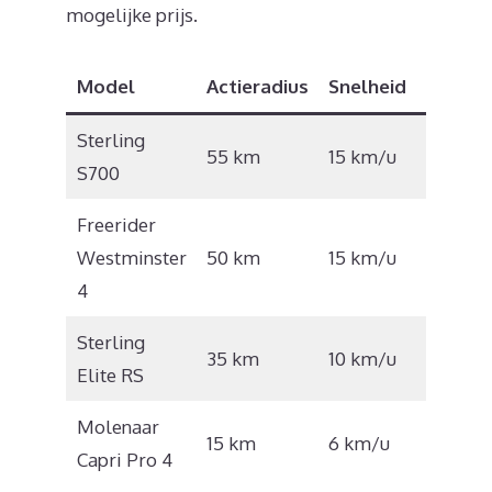
mogelijke prijs.
Model
Actieradius
Snelheid
Prijs
Sterling
€
55 km
15 km/u
S700
3.095
Freerider
€
Westminster
50 km
15 km/u
5.922
4
Sterling
€
35 km
10 km/u
Elite RS
4.284
Molenaar
€
15 km
6 km/u
Capri Pro 4
890