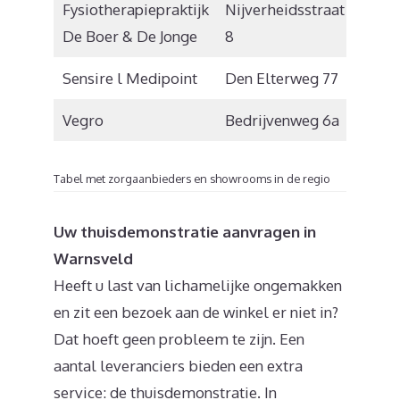
Fysiotherapiepraktijk
Nijverheidsstraat
7213 
De Boer & De Jonge
8
Sensire l Medipoint
Den Elterweg 77
7207 
Vegro
Bedrijvenweg 6a
7161 A
Tabel met zorgaanbieders en showrooms in de regio
Uw thuisdemonstratie aanvragen in
Warnsveld
Heeft u last van lichamelijke ongemakken
en zit een bezoek aan de winkel er niet in?
Dat hoeft geen probleem te zijn. Een
aantal leveranciers bieden een extra
service: de thuisdemonstratie. In