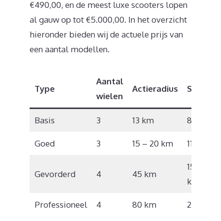
€490,00, en de meest luxe scooters lopen
al gauw op tot €5.000,00. In het overzicht
hieronder bieden wij de actuele prijs van
een aantal modellen.
Aantal
Type
Actieradius
Snelhei
wielen
Basis
3
13 km
8,5 km/
Goed
3
15 – 20 km
11 km/u
15 – 17
Gevorderd
4
45 km
km/u
Professioneel
4
80 km
22 km/u