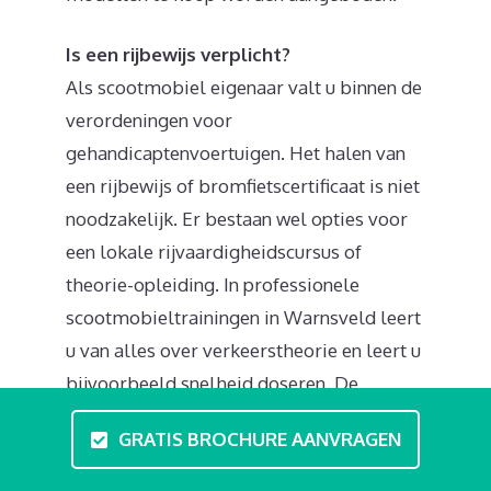
Is een rijbewijs verplicht?
Als scootmobiel eigenaar valt u binnen de
verordeningen voor
gehandicaptenvoertuigen. Het halen van
een rijbewijs of bromfietscertificaat is niet
noodzakelijk. Er bestaan wel opties voor
een lokale rijvaardigheidscursus of
theorie-opleiding. In professionele
scootmobieltrainingen in Warnsveld leert
u van alles over verkeerstheorie en leert u
bijvoorbeeld snelheid doseren. De
verkeersregels zijn vrij eenvoudig: u bent
GRATIS BROCHURE AANVRAGEN
welkom op stoep, voetpad, fietspad en de
rijbaan. U mag rijden binnen en buiten de