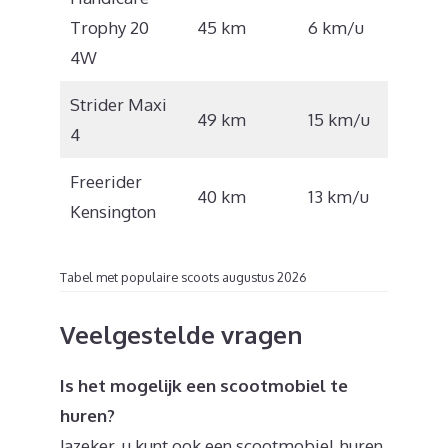
€
Trophy 20
45 km
6 km/u
4.559
4W
Strider Maxi
€
49 km
15 km/u
4
4.999
Freerider
€
40 km
13 km/u
Kensington
4.901
Tabel met populaire scoots augustus 2026
Veelgestelde vragen
Is het mogelijk een scootmobiel te
huren?
Jazeker, u kunt ook een scootmobiel huren