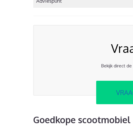
Adviespunt
Vra
Bekijk direct d
VRAA
Goedkope scootmobiel 