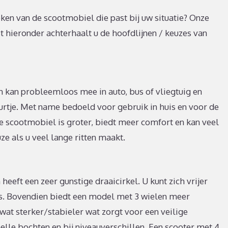
eken van de scootmobiel die past bij uw situatie? Onze
jst hieronder achterhaalt u de hoofdlijnen / keuzes van
kan probleemloos mee in auto, bus of vliegtuig en
uurtje. Met name bedoeld voor gebruik in huis en voor de
ste scootmobiel is groter, biedt meer comfort en kan veel
ze als u veel lange ritten maakt.
heeft een zeer gunstige draaicirkel. U kunt zich vrijer
es. Bovendien biedt een model met 3 wielen meer
wat sterker/stabieler wat zorgt voor een veilige
snelle bochten en bij niveauverschillen. Een scooter met 4