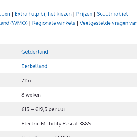
open
|
Extra hulp bij het kiezen
|
Prijzen
|
Scootmobiel
lland (WMO)
|
Regionale winkels
|
Veelgestelde vragen va
Gelderland
Berkelland
7157
8 weken
€15 – €19,5 per uur
Electric Mobility Rascal 388S