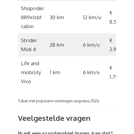
Shoprider
€
889xlsbf
30 km
12 km/u
8.585
cabin
Strider
€
28 km
6 km/u
Midi 4
2.999
Life and
€
mobility
1 km
6 km/u
1.750
Vivo
Tabel met populaire voertuigen augustus 2026
Veelgestelde vragen
Ik wil een scootmobiel huren, kan dat?