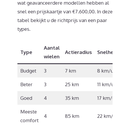
wat geavanceerdere modellen hebben al
snel een prijskaartje van €7.600,00. In deze
tabel bekijkt u de richtprijs van een paar
types.
Aantal
Type
Actieradius
Snelheid
Ric
wielen
Budget
3
7 km
8 km/u
€6
Beter
3
25 km
11 km/u
€1
Goed
4
35 km
17 km/u
€3
Meeste
4
85 km
22 km/u
€8
comfort