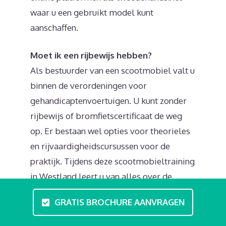
waar u een gebruikt model kunt
aanschaffen.
Moet ik een rijbewijs hebben?
Als bestuurder van een scootmobiel valt u
binnen de verordeningen voor
gehandicaptenvoertuigen. U kunt zonder
rijbewijs of bromfietscertificaat de weg
op. Er bestaan wel opties voor theorieles
en rijvaardigheidscursussen voor de
praktijk. Tijdens deze scootmobieltraining
in Westland leert u van alles over de
voorrangsregels en en kunt u uw
GRATIS BROCHURE AANVRAGEN
behendigheid ontwikkelen. In de basis zijn
de verkeersregels eenvoudig: u mag rijden