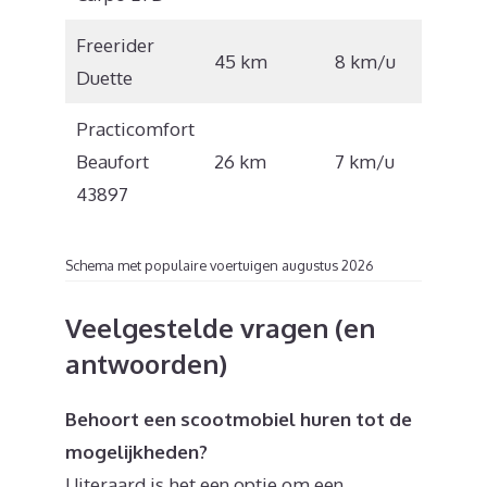
Freerider
€
45 km
8 km/u
Duette
6.850
Practicomfort
€
Beaufort
26 km
7 km/u
1.120
43897
Schema met populaire voertuigen augustus 2026
Veelgestelde vragen (en
antwoorden)
Behoort een scootmobiel huren tot de
mogelijkheden?
Uiteraard is het een optie om een