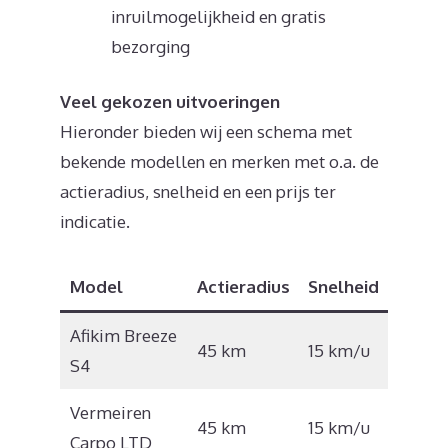
inruilmogelijkheid en gratis
bezorging
Veel gekozen uitvoeringen
Hieronder bieden wij een schema met
bekende modellen en merken met o.a. de
actieradius, snelheid en een prijs ter
indicatie.
Model
Actieradius
Snelheid
Prijs
Afikim Breeze
€
45 km
15 km/u
S4
5.495
Vermeiren
€
45 km
15 km/u
Carpo LTD
2.990