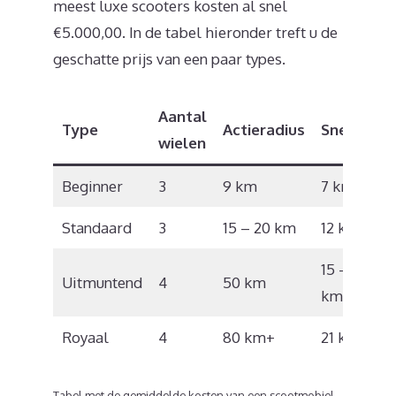
meest luxe scooters kosten al snel
€5.000,00. In de tabel hieronder treft u de
geschatte prijs van een paar types.
Aantal
Type
Actieradius
Snelheid
wielen
Beginner
3
9 km
7 km/u
Standaard
3
15 – 20 km
12 km/u
15 – 17
Uitmuntend
4
50 km
km/u
Royaal
4
80 km+
21 km/u
Tabel met de gemiddelde kosten van een scootmobiel