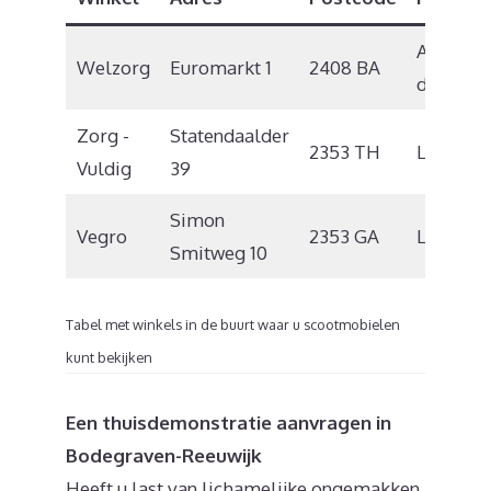
Alphen 
Welzorg
Euromarkt 1
2408 BA
den Rijn
Zorg -
Statendaalder
2353 TH
Leiderd
Vuldig
39
Simon
Vegro
2353 GA
Leiderd
Smitweg 10
Tabel met winkels in de buurt waar u scootmobielen
kunt bekijken
Een thuisdemonstratie aanvragen in
Bodegraven-Reeuwijk
Heeft u last van lichamelijke ongemakken