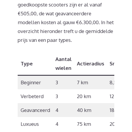
goedkoopste scooters zijn er al vanaf
€505,00, de wat geavanceerdere
modellen kosten al gauw €6.300,00. In het
overzicht hieronder treft u de gemiddelde
prijs van een paar types.
Aantal
Type
Actieradius
Snelheid
wielen
Beginner
3
7 km
8,5 km/u
Verbeterd
3
20 km
12 km/u
Geavanceerd
4
40 km
18 km/u
Luxueus
4
75 km
20 km/u