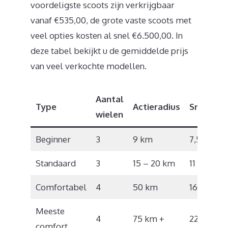
voordeligste scoots zijn verkrijgbaar
vanaf €535,00, de grote vaste scoots met
veel opties kosten al snel €6.500,00. In
deze tabel bekijkt u de gemiddelde prijs
van veel verkochte modellen.
Aantal
Type
Actieradius
Snelheid
wielen
Beginner
3
9 km
7,5 km/u
Standaard
3
15 – 20 km
11 km/u
Comfortabel
4
50 km
16 km/u
Meeste
4
75 km +
22 km/u
comfort