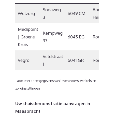
Sodaweg
Roermond
Welzorg
6049 CM
3
Herten
Medipoint
Kempweg
| Groene
6045 EG
Roermond
33
Kruis
Veldstraat
Vegro
6041 GR
Roermond
1
Tabel met adresgegevens van leveranciers, winkels en
zorginstellingen
Uw thuisdemonstratie aanvragen in
Maasbracht