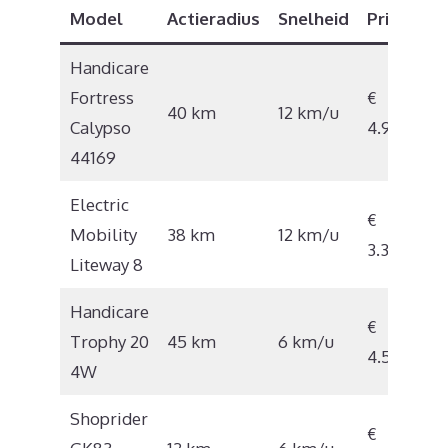
Model
Actieradius
Snelheid
Prijs
Handicare
Fortress
€
40 km
12 km/u
Calypso
4.921
44169
Electric
€
Mobility
38 km
12 km/u
3.308
Liteway 8
Handicare
€
Trophy 20
45 km
6 km/u
4.559
4W
Shoprider
€