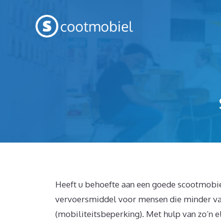
Spring
naar
inhoud
Heeft u behoefte aan een goede scootmobiel
vervoersmiddel voor mensen die minder val
(mobiliteitsbeperking). Met hulp van zo’n el