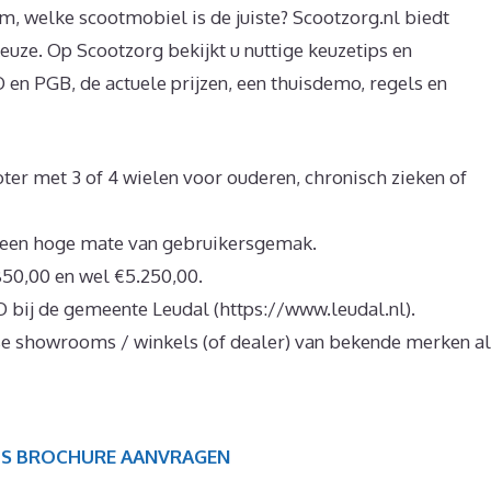
rm, welke scootmobiel is de juiste? Scootzorg.nl biedt
keuze. Op Scootzorg bekijkt u nuttige keuzetips en
en PGB, de actuele prijzen, een thuisdemo, regels en
oter met 3 of 4 wielen voor ouderen, chronisch zieken of
n een hoge mate van gebruikersgemak.
850,00 en wel €5.250,00.
 bij de gemeente Leudal (https://www.leudal.nl).
rse showrooms / winkels (of dealer) van bekende merken a
IS BROCHURE AANVRAGEN