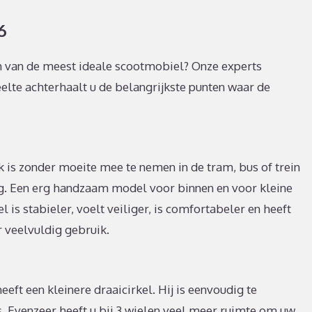
6
en van de meest ideale scootmobiel? Onze experts
elte achterhaalt u de belangrijkste punten waar de
is zonder moeite mee te nemen in de tram, bus of trein
lag. Een erg handzaam model voor binnen en voor kleine
l is stabieler, voelt veiliger, is comfortabeler en heeft
r veelvuldig gebruik.
eeft een kleinere draaicirkel. Hij is eenvoudig te
es. Evenzeer heeft u bij 3 wielen veel meer ruimte om uw