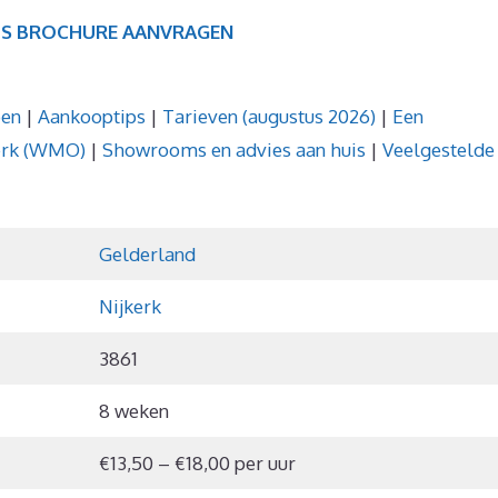
IS BROCHURE AANVRAGEN
pen
|
Aankooptips
|
Tarieven (augustus 2026)
|
Een
kerk (WMO)
|
Showrooms en advies aan huis
|
Veelgestelde
Gelderland
Nijkerk
3861
8 weken
€13,50 – €18,00 per uur