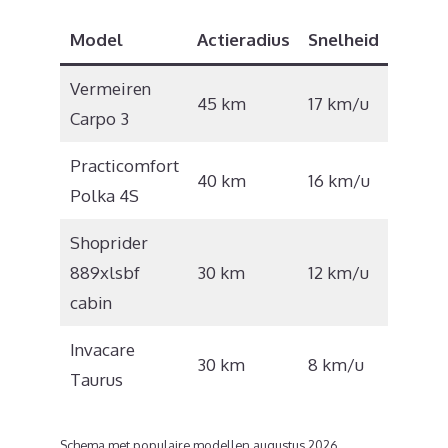
Model
Actieradius
Snelheid
Prijs
Vermeiren
€
45 km
17 km/u
Carpo 3
3.999
Practicomfort
€
40 km
16 km/u
Polka 4S
5.000
Shoprider
€
889xlsbf
30 km
12 km/u
8.585
cabin
Invacare
30 km
8 km/u
€ 965
Taurus
Schema met populaire modellen augustus 2026