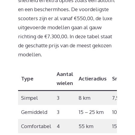
snelheid en extra opties zoals een autolift
en een beschermhoes. De voordeligste
scooters zijn er al vanaf €550,00, de luxe
uitgevoerde modellen gaan al gauw
richting de €7.300,00. In deze tabel staat
de geschatte prijs van de meest gekozen
modellen.
Aantal
Type
Actieradius
Snelheid
wielen
Simpel
3
8 km
7,5 km/u
Gemiddeld
3
15 – 25 km
10 km/u
Comfortabel
4
55 km
15 km/u