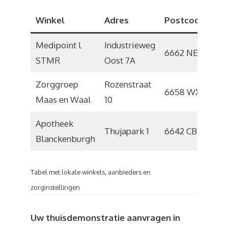
Winkel
Adres
Postcode
Pla
Medipoint l
Industrieweg
6662 NE
Els
STMR
Oost 7A
Zorggroep
Rozenstraat
Ben
6658 WX
Maas en Waal
10
Le
Apotheek
Thujapark 1
6642 CB
Beu
Blanckenburgh
Tabel met lokale winkels, aanbieders en
zorginstellingen
Uw thuisdemonstratie aanvragen in