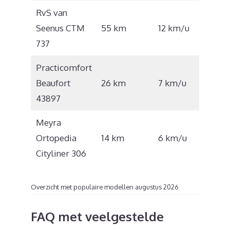
RvS van
€
Seenus CTM
55 km
12 km/u
6.100
737
Practicomfort
€
Beaufort
26 km
7 km/u
1.120
43897
Meyra
€
Ortopedia
14 km
6 km/u
1.756
Cityliner 306
Overzicht met populaire modellen augustus 2026
FAQ met veelgestelde