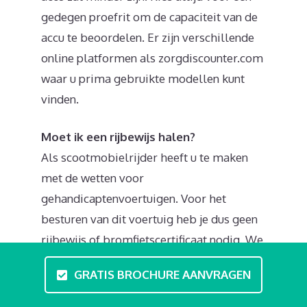
gedegen proefrit om de capaciteit van de
accu te beoordelen. Er zijn verschillende
online platformen als zorgdiscounter.com
waar u prima gebruikte modellen kunt
vinden.
Moet ik een rijbewijs halen?
Als scootmobielrijder heeft u te maken
met de wetten voor
gehandicaptenvoertuigen. Voor het
besturen van dit voertuig heb je dus geen
rijbewijs of bromfietscertificaat nodig. We
raden wel aan eens een bezoek te brengen
GRATIS BROCHURE AANVRAGEN
aan rijvaardigheidscursussen,
praktijklessen en theorie. In professionele