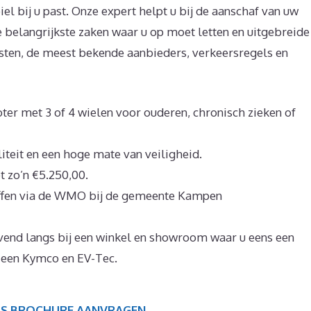
l bij u past. Onze expert helpt u bij de aanschaf van uw
e belangrijkste zaken waar u op moet letten en uitgebreide
ten, de meest bekende aanbieders, verkeersregels en
oter met 3 of 4 wielen voor ouderen, chronisch zieken of
teit en een hoge mate van veiligheid.
t zo’n €5.250,00.
affen via de WMO bij de gemeente Kampen
jvend langs bij een winkel en showroom waar u eens een
 een Kymco en EV-Tec.
IS BROCHURE AANVRAGEN