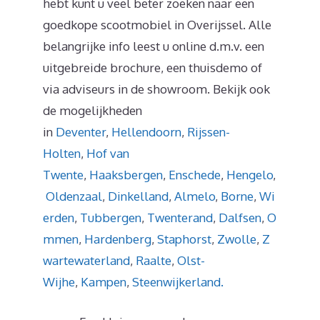
hebt kunt u veel beter zoeken naar een
goedkope scootmobiel in Overijssel. Alle
belangrijke info leest u online d.m.v. een
uitgebreide brochure, een thuisdemo of
via adviseurs in de showroom. Bekijk ook
de mogelijkheden
in
Deventer
,
Hellendoorn
,
Rijssen-
Holten
,
Hof van
Twente
,
Haaksbergen
,
Enschede
,
Hengelo
,
Oldenzaal
,
Dinkelland
,
Almelo
,
Borne
,
Wi
erden
,
Tubbergen
,
Twenterand
,
Dalfsen
,
O
mmen
,
Hardenberg
,
Staphorst
,
Zwolle
,
Z
wartewaterland
,
Raalte
,
Olst-
Wijhe
,
Kampen
,
Steenwijkerland.