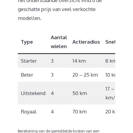
het onderstaande overzicht vind u de
geschatte prijs van veel verkochte
modellen.
Aantal
Type
Actieradius
Snelheid
wielen
Starter
3
14 km
8 km/u
Beter
3
20 – 25 km
10 km/u
17 – 18
Uitstekend
4
50 km
km/u
Royaal
4
70 km
20 km/u
Berekening van de gemiddelde kosten van een