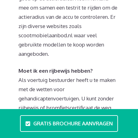
mee om samen een testrit te rijden om de
actieradius van de accu te controleren. Er
zijn diverse websites zoals
scootmobielaanbod.nl waar veel
gebruikte modellen te koop worden
aangeboden.
Moet ik een rijbewijs hebben?
Als voertuig bestuurder heeft u te maken
met de wetten voor
gehandicaptenvoertuigen. U kunt zonder
rijbewijs of bromfietscertificaat de weg
op. U kunt wel investeren in een
GRATIS BROCHURE AANVRAGEN
rijvaardigheidscursus of theorielessen
volgen. Tijdens deze scootmobieltraining