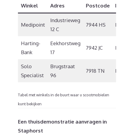
Winkel
Adres
Postcode
Plaats
Industrieweg
Medipoint
7944 HS
Meppel
12 C
Harting-
Eekhorstweg
7942 JC
Meppel
Bank
17
Solo
Brugstraat
7918 TN
Nieuwl
Specialist
96
Tabel met winkels in de buurt waar u scootmobielen
kunt bekijken
Een thuisdemonstratie aanvragen in
Staphorst