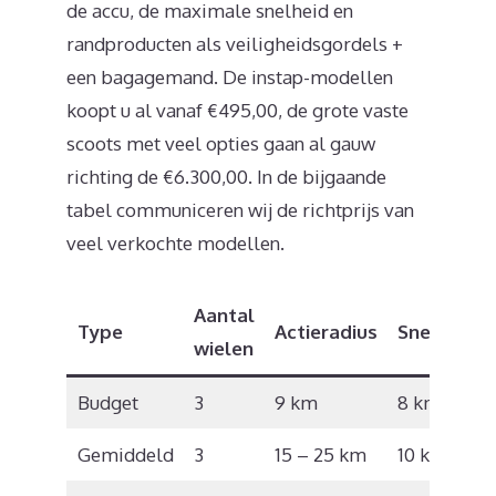
de accu, de maximale snelheid en
randproducten als veiligheidsgordels +
een bagagemand. De instap-modellen
koopt u al vanaf €495,00, de grote vaste
scoots met veel opties gaan al gauw
richting de €6.300,00. In de bijgaande
tabel communiceren wij de richtprijs van
veel verkochte modellen.
Aantal
Type
Actieradius
Snelheid
wielen
Budget
3
9 km
8 km/u
Gemiddeld
3
15 – 25 km
10 km/u