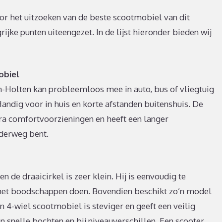
oor het uitzoeken van de beste scootmobiel van dit
ke punten uiteengezet. In de lijst hieronder bieden wij
obiel
-Holten kan probleemloos mee in auto, bus of vliegtuig
Handig voor in huis en korte afstanden buitenshuis. De
tra comfortvoorzieningen en heeft een langer
nderweg bent.
n de draaicirkel is zeer klein. Hij is eenvoudig te
j het boodschappen doen. Bovendien beschikt zo’n model
 4-wiel scootmobiel is steviger en geeft een veilig
 snelle bochten en bij niveauverschillen. Een scooter