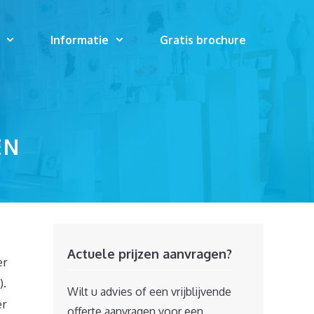
Informatie
Gratis brochure
EN
Actuele prijzen aanvragen?
er
).
Wilt u advies of een vrijblijvende
er
offerte aanvragen voor een