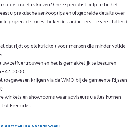
tmobiel moet ik kiezen? Onze specialist helpt u bij het
eest u praktische aankooptips en uitgebreide details over
ele prijzen, de meest bekende aanbieders, de verschillen
 dat rijdt op elektriciteit voor mensen die minder valide
en.
t uw zelfvertrouwen en het is gemakkelijk te besturen.
n €4.500,00.
el toegewezen krijgen via de WMO bij de gemeente Rijssen
).
ere winkels en showrooms waar adviseurs u alles kunnen
l of Freerider.
IS BROCHURE AANVRAGEN