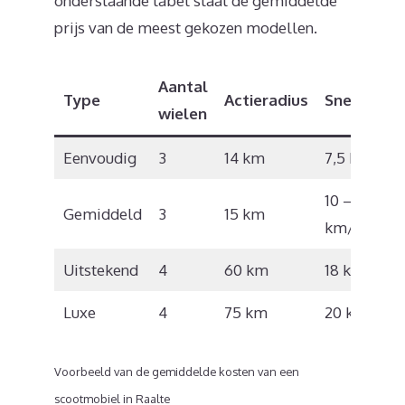
onderstaande tabel staat de gemiddelde
prijs van de meest gekozen modellen.
Aantal
Type
Actieradius
Snelheid
wielen
Eenvoudig
3
14 km
7,5 km/u
10 – 12
Gemiddeld
3
15 km
km/u
Uitstekend
4
60 km
18 km/u
Luxe
4
75 km
20 km/u
Voorbeeld van de gemiddelde kosten van een
scootmobiel in Raalte