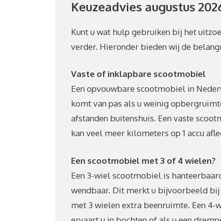
Keuzeadvies augustus 202
Kunt u wat hulp gebruiken bij het uitz
verder. Hieronder bieden wij de belangr
Vaste of inklapbare scootmobiel
Een opvouwbare scootmobiel in Nederw
komt van pas als u weinig opbergruimte 
afstanden buitenshuis. Een vaste scoot
kan veel meer kilometers op 1 accu afl
Een scootmobiel met 3 of 4 wielen?
Een 3-wiel scootmobiel is hanteerbaard
wendbaar. Dit merkt u bijvoorbeeld bi
met 3 wielen extra beenruimte. Een 4-wi
ervaart u in bochten of als u een dremp