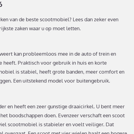
6
oeken van de beste scootmobiel? Lees dan zeker even
ijkste zaken waar u op moet letten.
eert kan probleemloos mee in de auto of trein en
heeft. Praktisch voor gebruik in huis en korte
mobiel is stabiel, heeft grote banden, meer comfort en
eggen. Een uitstekend model voor buitengebruik.
er en heeft een zeer gunstige draaicirkel. U bent meer
j het boodschappen doen. Evenzeer verschaft een scoot
el scootmobiel is stabieler en voelt veiliger. Dat
el overgaat. Een scoot met vier wielen haalt een hogere