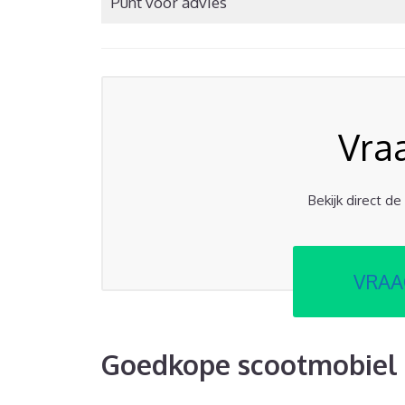
Punt voor advies
Vra
Bekijk direct d
VRAA
Goedkope scootmobiel 