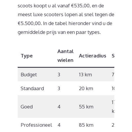
scoots koopt u al vanaf €535,00, en de
meest luxe scooters lopen al snel tegen de
€5.500,00. In de tabel hieronder vind u de
gemiddelde prijs van een paar types.
Aantal
Type
Actieradius
Snelhei
wielen
Budget
3
13 km
7 km/u
Standaard
3
20 km
10 km/u
17 – 18
Goed
4
55 km
km/u
Professioneel
4
85 km
21 km/u