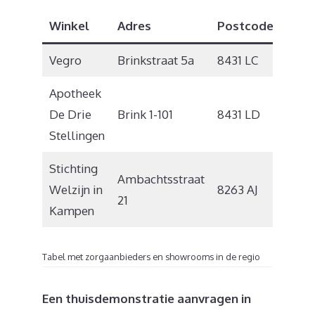
Winkel
Adres
Postcode
Plaa
Vegro
Brinkstraat 5a
8431 LC
Oost
Apotheek
De Drie
Brink 1-101
8431 LD
Oost
Stellingen
Stichting
Ambachtsstraat
Welzijn in
8263 AJ
Kam
21
Kampen
Tabel met zorgaanbieders en showrooms in de regio
Een thuisdemonstratie aanvragen in